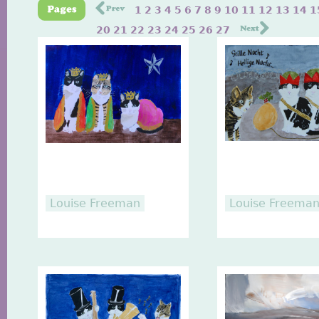
1
2
3
4
5
6
7
8
9
10
11
12
13
14
1
20
21
22
23
24
25
26
27
Louise Freeman
Louise Freema