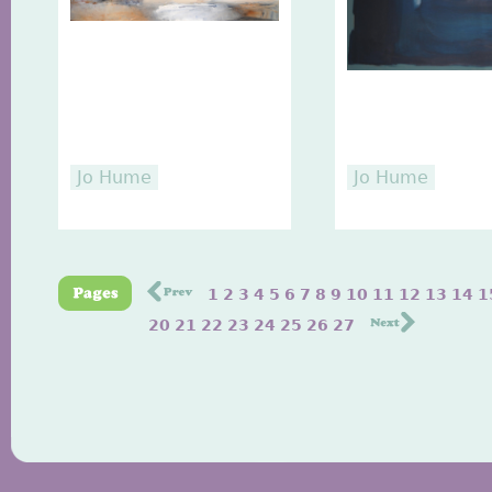
Jo Hume
Jo Hume
1
2
3
4
5
6
7
8
9
10
11
12
13
14
1
20
21
22
23
24
25
26
27